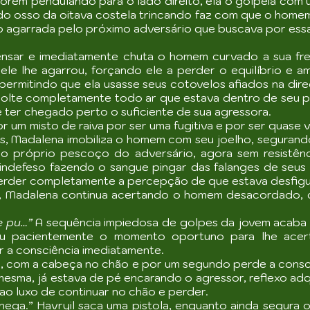
porém pendulando para o lado direito, ela o golpeia com
m do osso da oitava costela trincando faz com que o home
 agarrada pelo próximo adversário que buscava por ess
nsar e imediatamente chuta o homem curvado a sua fre
ele lhe agarrou, forçando ele a perder o equilíbrio e
ermitindo que ela usasse seus cotovelos afiados na dire
olte completamente todo ar que estava dentro de seu p
ter chegado perto o suficiente de sua agressora.
r um misto de raiva por ser uma fugitiva e por ser quase 
es, Madalena imobiliza o homem com seu joelho, segurand
o próprio pescoço do adversário, agora sem resistên
ndefeso fazendo o sangue pingar das falanges de seus 
 perder completamente a percepção de que estava desfi
, Madalena continua acertando o homem desacordado, c
de pu…”
A sequência impiedosa de golpes da jovem acaba 
ou pacientemente o momento oportuno para lhe acertar
er a consciência imediatamente.
, com a cabeça no chão e por um segundo perde a consc
mesma, já estava de pé encarando o agressor, reflexo adq
 ao luxo de continuar no chão e perder.
hega.” Havryil saca uma pistola, enquanto ainda segura o