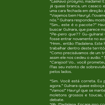
“
Laskavo prosymo
,
madame! E
já quase branca, um casaco 
uma cara fechada em direção a 
“Viajamos bem Havryil. Novame
nós.” Gulnara respondeu mostr
“Sim… este é o pacote?” Havr
buscar Gulnara, que parece mai
“
Pe-pero que
?? Gu-gulnara!
fosse entrar novamente no avi
“Hmm.. então Madalena. Este 
trabalhar dentro deste territ
“Como precisávamos de um tran
assim ele nos cedeu o avião.”
“
Carajoo!!
Vo.. você prometeu
Mas seu instinto de sobreviv
pelos lados.
“Sim. Você está correta. Eu
agora.” Gulnara quase esboça 
“Vamos!” Havryil que se mant
moletons grossos e toucas,
debate.
“Ah, Madalena. Encare isso co