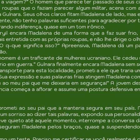
 a viagem?” O homem que parece ter passado de seus c
e roupas que o faziam parecer algum militar, acena com
Gulnara. Seus olhos claros fitam Madalena de lado, mas ele
nte, não tenho palavras suficientes para agradecer por 
ando indiferença, quase em um tom irônico.
yil encara Madalena de uma forma que a faz suar frio,
s entretida com as próprias roupas, e não lhe dirige o olh
 O q-que significa isso?” Apreensiva, Madalena dá um p
ão.
homem é um traficante de mulheres ucraniano. Ele cede
ório em guerra.” Gulnara finalmente encara Madalena sem s
sporte para esta localidade, prometi a ele que traria uma
 Sua expressão e suas palavras frias atingem Madalena c
 ao meu pai que me deixaria em segurança!” A jovem de
ência começa a aflorar e assume uma postura defensiva 
 prometi ao seu pai que a manteria segura em seu país.
um sorriso ao dizer tais palavras, expondo sua personali
eve quieto até aquele momento, interrompe a conversa d
 seguram Madalena pelos braços, quase a suspendendo 
mo um teste. Preciso me certificar se você realmente é 