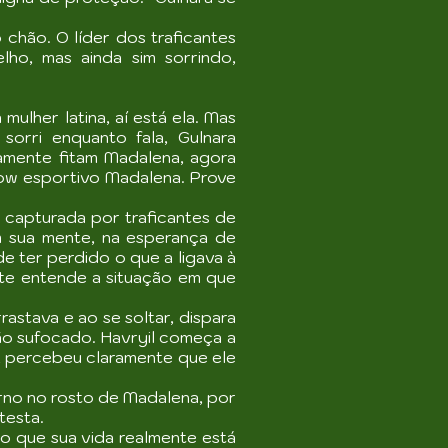
chão. O líder dos traficantes
ho, mas ainda sim sorrindo,
mulher latina, aí está ela. Mas
orri enquanto fala, Gulnara
amente fitam Madalena, agora
ow esportivo Madalena. Prove
r capturada por traficantes de
m sua mente, na esperança de
de ter perdido o que a ligava à
ente entende a situação em que
stava e ao se soltar, dispara
ão sufocado. Havryil começa a
, percebeu claramente que ele
rno no rosto de Madalena, por
testa.
o que sua vida realmente está