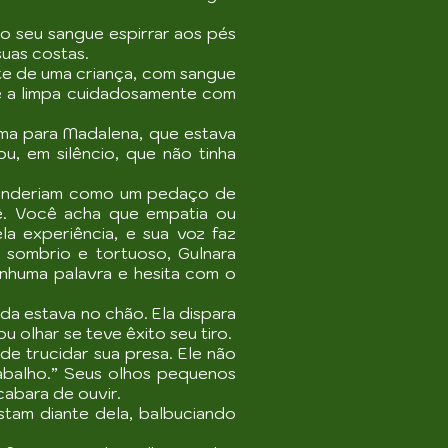
 seu sangue espirrar aos pés
uas costas.
te de uma criança, com sangue
 e a limpa cuidadosamente com
ma para Madalena, que estava
u, em silêncio, que não tinha
 venderiam como um pedaço de
ê. Você acha que empatia ou
la experiência, e sua voz faz
sombrio e tortuoso, Gulnara
enhuma palavra e hesita com o
a estava no chão. Ela dispara
 olhar se teve êxito seu tiro.
e trucidar sua presa. Ele não
abalho.” Seus olhos pequenos
abara de ouvir.
tam diante dela, balbuciando