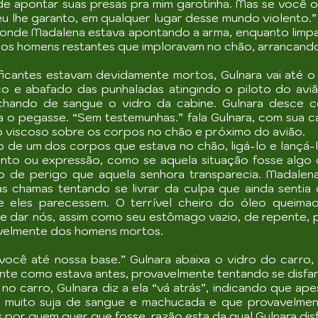
de apontar suas presas pra mim garotinha. Mas se você o 
 eu lhe garanto, em qualquer lugar desse mundo violento.
a onde Madalena estava apontando a arma, enquanto lim
 nos homens restantes que imploravam no chão, arrancando
aficantes estavam devidamente mortos, Gulnara vai até 
co e abafado das punhaladas atingindo o piloto do av
nchando de sangue o vidro da cabine. Gulnara desce 
a o pegasse. “Sem testemunhas.” fala Gulnara, com sua 
o viscoso sobre os corpos no chão e próximo do avião.
 de um dos corpos que estava no chão, ligá-lo e lançá-l
nto ou expressão, como se aquela situação fosse algo c
 de perigo que aquela senhora transparecia. Madalena
 chamas tentando se livrar da culpa que ainda sentia 
e eles parecessem. O terrível cheiro do óleo queim
e dar nós, assim como seu estômago vazio, de repente, po
velmente dos homens mortos.
você até nossa base.” Gulnara abaixa o vidro do carro,
nte como estava antes, provavelmente tentando se disfar
no carro, Gulnara diz a ela “vá atrás”, indicando que ap
a muito suja de sangue e machucada e que provavelmen
s por quem quer que fosse, razão esta da qual Gulnara dis