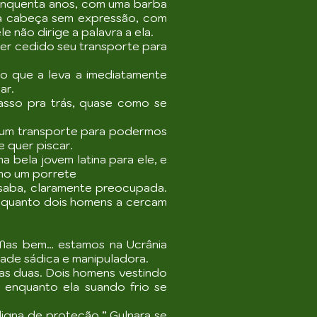
inquenta anos, com uma barba
 a cabeça sem expressão, com
 não dirige a palavra a ela.
ter cedido seu transporte para
 o que a leva a imediatamente
ar.
asso pra trás, quase como se
u um transporte para podermos
e quer piscar.
 bela jovem latina para ele, e
omo um porrete
saba, claramente preocupada.
enquanto dois homens a cercam
 Mas bem… estamos na Ucrânia
dade sádica e manipuladora.
as duas. Dois homens vestindo
enquanto ela suando frio se
digna de proteção.” Gulnara se