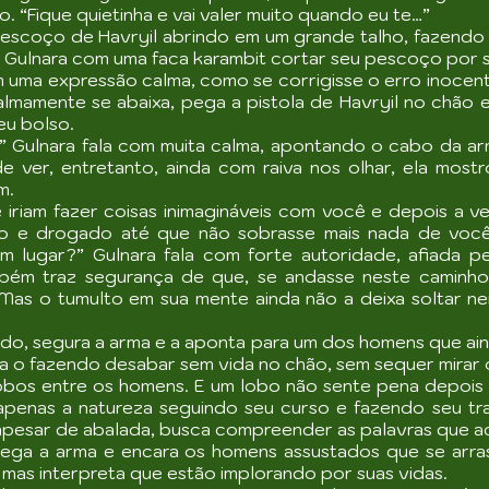
 “Fique quietinha e vai valer muito quando eu te…”
scoço de Havryil abrindo em um grande talho, fazendo o
 Gulnara com uma faca karambit cortar seu pescoço por s
m uma expressão calma, como se corrigisse o erro inocen
almamente se abaixa, pega a pistola de Havryil no chão
eu bolso.
” Gulnara fala com muita calma, apontando o cabo da ar
 ver, entretanto, ainda com raiva nos olhar, ela mostro
m.
 iriam fazer coisas inimagináveis com você e depois a
do e drogado até que não sobrasse mais nada de voc
m lugar?” Gulnara fala com forte autoridade, afiada pe
bém traz segurança de que, se andasse neste caminho 
 Mas o tumulto em sua mente ainda não a deixa soltar n
do, segura a arma e a aponta para um dos homens que aind
ca o fazendo desabar sem vida no chão, sem sequer mirar ou
os entre os homens. E um lobo não sente pena depois d
apenas a natureza seguindo seu curso e fazendo seu tr
pesar de abalada, busca compreender as palavras que ac
ega a arma e encara os homens assustados que se arras
 mas interpreta que estão implorando por suas vidas.