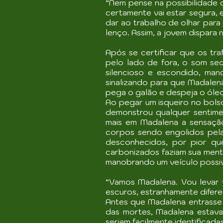
“Nem pense na possibilidade 
certamente vai estar segura,
dar ao trabalho de olhar par
lenço. Assim, a jovem dispara
Após se certificar que os tr
pelo lado de fora, o som se
silencioso e escondido, ma
sinalizando para que Madalen
pega o galão e despeja o óle
Ao pegar um isqueiro no bolso
demonstrou qualquer sentime
mais em Madalena a sensação
corpos sendo engolidos pelas
desconhecidos, por pior qu
carbonizados faziam sua ment
manobrando um veículo possi
“Vamos Madalena. Vou levar 
escuros, estranhamente difere
Antes que Madalena entrasse 
das mortes, Madalena estav
seriam facilmente identificada