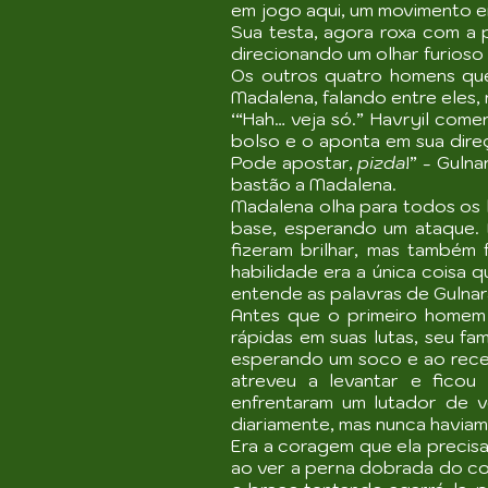
em jogo aqui, um movimento em 
Sua testa, agora roxa com a 
direcionando um olhar furioso
Os outros quatro homens qu
Madalena, falando entre eles
‘“Hah… veja só.” Havryil come
bolso e o aponta em sua direç
Pode apostar,
pizda
!” - Guln
bastão a Madalena.
Madalena olha para todos os 
base, esperando um ataque. E
fizeram brilhar, mas também
habilidade era a única coisa
entende as palavras de Gulnar
Antes que o primeiro homem 
rápidas em suas lutas, seu f
esperando um soco e ao receb
atreveu a levantar e fico
enfrentaram um lutador de v
diariamente, mas nunca haviam 
Era a coragem que ela precis
ao ver a perna dobrada do co