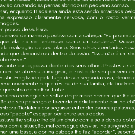
 avião cruzando as pernas abrindo um pequeno sorriso.
ar, enquanto Madalena ainda está sendo arrastada pelo 
ma expressão claramente nervosa, com o rosto vermel
emoções.
um pouco de Gulnara.
 acenava de maneira positiva com a cabeça. “Eu prometi a 
e ela iria ser entregue como um cordeiro.” Quase s
pela realização de seu plano. Seus olhos apertados nov
de que demonstrou dentro do avião. “Isso não é um sh
obreviver.”
stante curto, passa diante dos seus olhos. Prestes a se
la nem se atreveu a imaginar, o rosto de seu pai vem e
esistir. Fragilizada pela fuga de sua segunda casa, depois 
 veria novamente o que restou de sua família, ela finalm
o que sabia de melhor. Lutar.
alena consegue se soltar do primeiro homem que lhe arra
ção de seu pescoço o fazendo imediatamente cair no ch
e, embora Madalena conseguisse entender poucas palavras
cioso “pacote” escapar por entre seus dedos.
stava lhe solta e lhe dá um chute com a sola de seu cotu
siva com a situação, mal consegue desviar, lhe atingindo a 
rmar uma base, a dor na cabeça lhe faz “acordar”, sabend