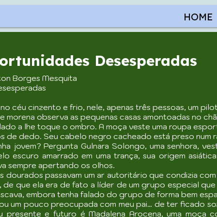
HOME
portunidades Desesperadas
ton Borges Mesquita
Desesperadas
no céu cinzento e frio, nele, apenas três pessoas, um pil
ele morena observa as pequenas casas amontoadas no ch
 lado a lhe toque o ombro. A moça veste uma roupa espor
los de dedo. Seu cabelo negro cacheado está preso num r
nha jovem? Pergunta Gulnara Solongo, uma senhora, ve
lo escuro amarrado em uma trança, sua origem asiática
va sempre apertando os olhos.
s dourados passavam um ar autoritário que condizia com a
de que ela era de fato a líder de um grupo especial que 
buscava, embora tenha falado do grupo de forma bem espa
Estou um pouco preocupada com meu pai… de ter ficado s
eu presente e futuro é Madalena Arocena, uma moça c