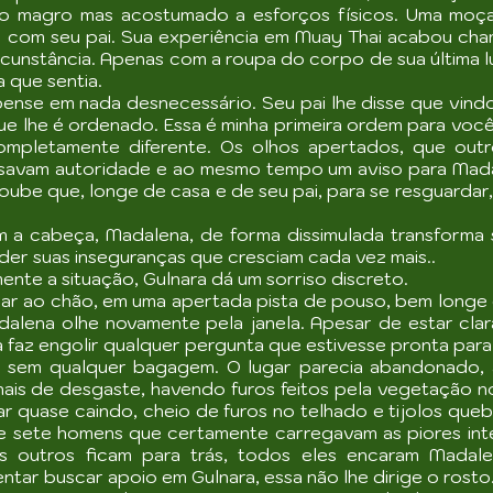
 magro mas acostumado a esforços físicos. Uma moça 
u com seu pai. Sua experiência em Muay Thai acabou cha
rcunstância. Apenas com a roupa do corpo de sua última l
 que sentia.
 pense em nada desnecessário. Seu pai lhe disse que vind
que lhe é ordenado. Essa é minha primeira ordem para voc
completamente diferente. Os olhos apertados, que out
savam autoridade e ao mesmo tempo um aviso para Madal
ube que, longe de casa e de seu pai, para se resguardar,
om a cabeça, Madalena, de forma dissimulada transforma
er suas inseguranças que cresciam cada vez mais..
nte a situação, Gulnara dá um sorriso discreto.
r ao chão, em uma apertada pista de pouso, bem longe 
alena olhe novamente pela janela. Apesar de estar clar
 a faz engolir qualquer pergunta que estivesse pronta par
 sem qualquer bagagem. O lugar parecia abandonado, 
sinais de desgaste, havendo furos feitos pela vegetação 
tar quase caindo, cheio de furos no telhado e tijolos qu
e sete homens que certamente carregavam as piores int
os outros ficam para trás, todos eles encaram Madal
ntar buscar apoio em Gulnara, essa não lhe dirige o rosto