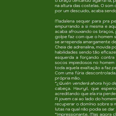
o braço tentando agarrá-la, 
na altura das costelas. O so
por um descuido, acaba sendo
Madalena sequer para pra pe
empurrando a si mesma e aqu
acaba afrouxando os braços, p
golpe faz com que o homem s
se arrependa amargamente de 
Cheia de adrenalina, movida po
habilidades sendo tão eficaz
esquerda a forçando contra 
socos impiedosos no homem i
toda aquela exaltação a faz
Com uma fúria descontrolada
própria mão.
“
¿Quién venderá ahora hijo 
cabeça. Havryil, que esper
acreditando que ela iria perd
A jovem cai ao lado do homem
recuperar o domínio sobre si 
lutas na qual não podia se dar
“Impressionante. Mas agora c