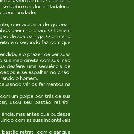
 um
cruzado de direita
certeiro
m se dobre de dor e Madalena,
a oportunidade.
nte, que acabara de golpear,
 ambos caem no chão. O homem
ção de sua barriga. O primeiro
eito e o segundo faz com que
vendida, e o prazer de ver suas
o sua mão direita com sua mão
cia desfere uma sequência de
dedos e se espalhar no chão,
gurando o homem.
ausando vários ferimentos na
com um golpe por trás de sua
, usou seu bastão retrátil,
iência, mas antes que pudesse
uirido com as suas incontáveis
 bastão retratil com o sangue