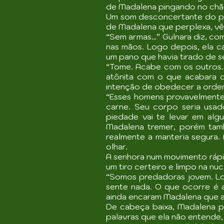
de Madalena pingando no chão.
Um som desconcertante do pe
de Madalena que perplexa, vê
“Sem armas…” Gulnara diz, co
nas mãos. Logo depois, ela c
um pano que havia tirado de s
“Tome. Acabe com os outros.
atônita com o que acabara de
intenção de obedecer a orde
“Esses homens provavelmente
carne. Seu corpo seria usa
piedade vai te levar em algu
Madalena tremer, porém tam
realmente a manteria segura.
olhar.
A senhora num movimento rápi
um tiro certeiro e limpo na nu
“Somos predadoras jovem. Lob
sente nada. O que ocorre é 
ainda encaram Madalena que a
De cabeça baixa, Madalena p
palavras que ela não entende,