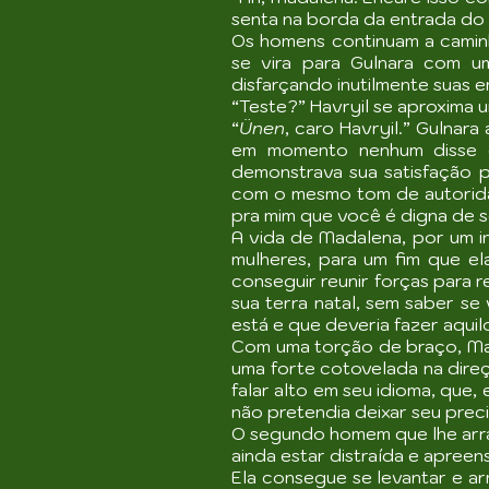
senta na borda da entrada do
Os homens continuam a caminh
se vira para Gulnara com u
disfarçando inutilmente suas 
“Teste?” Havryil se aproxima 
“
Ünen
, caro Havryil.” Gulnara
em momento nenhum disse qu
demonstrava sua satisfação 
com o mesmo tom de autorida
pra mim que você é digna de s
A vida de Madalena, por um in
mulheres, para um fim que e
conseguir reunir forças para r
sua terra natal, sem saber se
está e que deveria fazer aquil
Com uma torção de braço, Mad
uma forte cotovelada na dire
falar alto em seu idioma, qu
não pretendia deixar seu pre
O segundo homem que lhe arra
ainda estar distraída e apreen
Ela consegue se levantar e a