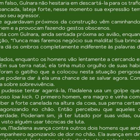
falso, Gulnara não hesitaria em descartá-la para os trafi
pancada, lateja forte, nesse momento sua expressão tem
 ao seu agressor.
e aguardavam próximos da construção vêm caminhando
, riem e a provocam fazendo gestos obscenos.
nta com Gulnara, ainda sentada próxima ao avião, enquant
ão, “Nunca mais faremos negócio sua maldita! Sua brincad
ara dá os ombros completamente indiferente às palavras 
lados, enquanto os homens vão lentamente a cercando e 
m sua terra natal, ela tinha muito orgulho de suas hab
 foram o gatilho que a colocou nesta situação perigosa
 que poderia dar à ela uma chance de se salvar agora. Co
a sobre sobrevivência.
pudesse tentar agarrá-la, Madalena usa um golpe que lh
amoso
low kick
. O primeiro homem, era magro e vinha com
er a forte canelada na altura da coxa, sua perna certame
u agonizando no chão. Então percebeu que aqueles c
erdade. Poderiam sim, já ter lutado por suas vidas, ou
visto alguém usar técnicas de luta.
ava, Madalena avança contra outros dois homens que ai
mpanheiro agonizando de dor no chão. Ela avança em dir