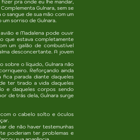
fizer pra onde eu lhe mandar,
” Complementa Gulnara, sem se
pa o sangue de sua mão com um
 um sorriso de Gulnara.
o avião e Madalena pode ouvir
ião que estava completamente
com um galão de combustível
calma desconcertante. A jovem
o sobre o líquido, Gulnara não
orriqueiro. Reforçando ainda
 fica parada diante daqueles
de ter tirado a vida daqueles
ado e daqueles corpos sendo
r de trás dela, Gulnara surge
 com o cabelo solto e óculos
çar.
esar de não haver testemunhas
te poderiam ter problemas e
farçou sua aparência.