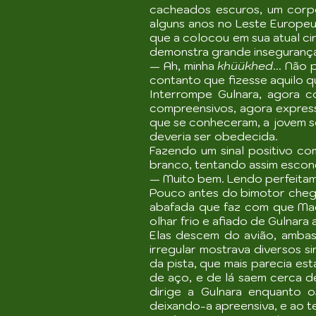
cacheados escuros, um corpo
alguns anos no Leste Europe
que a colocou em sua atual ci
demonstra grande insegurança
— Ah, minha
khüükhed
... Não
contanto que fizesse aquilo 
Interrompe Gulnara, agora 
compreensivos, agora expres
que se conheceram, a jovem so
deveria ser obedecida.
Fazendo um sinal positivo c
branco, tentando assim escond
— Muito bem. Lendo perfeitame
Pouco antes do bimotor chega
abafada que faz com que Mad
olhar frio e afiado de Gulnara
Elas descem do avião, ambas
irregular mostrava diversos 
da pista, que mais parecia es
de aço, e de lá saem cerca d
dirige a Gulnara enquanto 
deixando-a apreensiva, e ao te