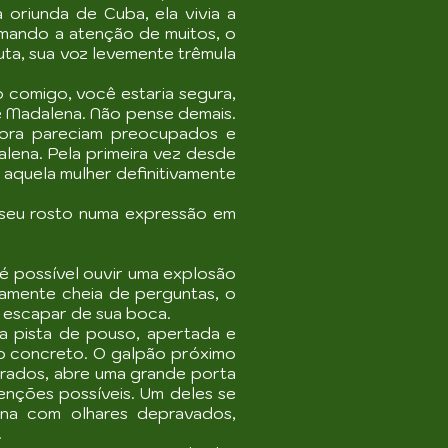
oriunda de Cuba, ela vivia a
mando a atenção de muitos, o
uta, sua voz levemente trêmula
o comigo, você estaria segura,
ê Madalena. Não pense demais.
rora pareciam preocupados e
ena. Pela primeira vez desde
 aquela mulher definitivamente
 seu rosto numa expressão em
é possível ouvir uma explosão
amente cheia de perguntas, o
a escapar de sua boca.
a pista de pouso, apertada e
no concreto. O galpão próximo
ebrados, abre uma grande porta
enções possíveis. Um deles se
ena com olhares depravados,
.