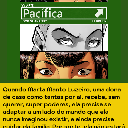
Quando Marta Manto Luzeiro, uma dona
de casa como tantas por ai, recebe, sem
querer, super poderes, ela precisa se
adaptar a um lado do mundo que ela
nunca imaginou existir, e ainda precisa
cuidar da família. Por sorte, ela não estará